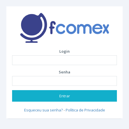
Login
Senha
Entrar
Esqueceu sua senha?
-
Política de Privacidade