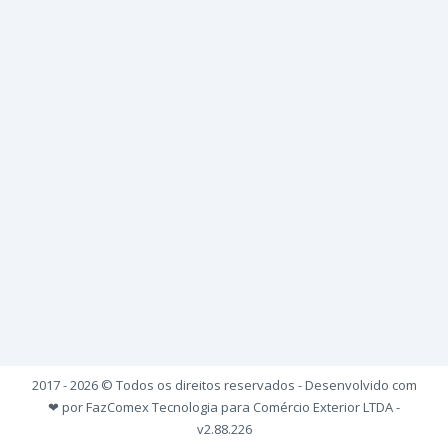
2017 - 2026 © Todos os direitos reservados - Desenvolvido com
❤ por FazComex Tecnologia para Comércio Exterior LTDA -
v2.88.226